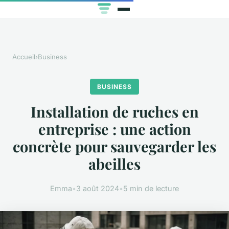
Accueil
›
Business
BUSINESS
Installation de ruches en
entreprise : une action
concrète pour sauvegarder les
abeilles
Emma
•
3 août 2024
•
5 min de lecture