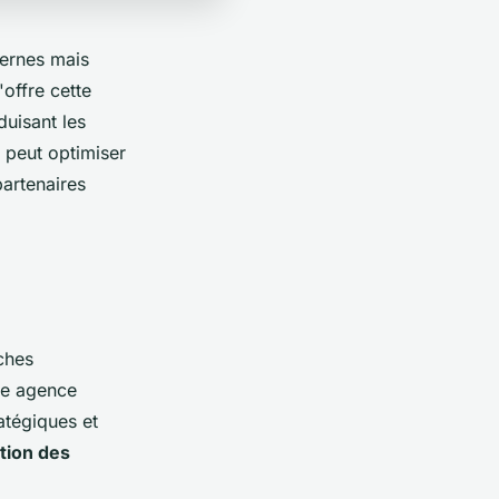
ternes mais
'offre cette
duisant les
 peut optimiser
partenaires
ches
ne agence
atégiques et
tion des