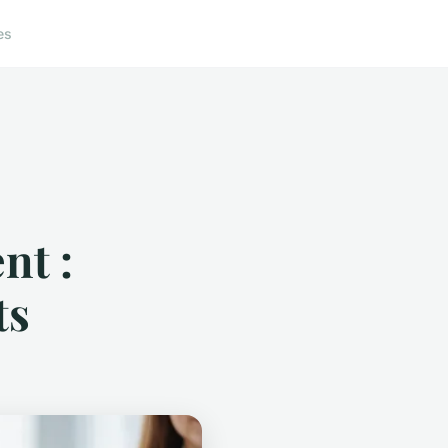
es
nt :
ts