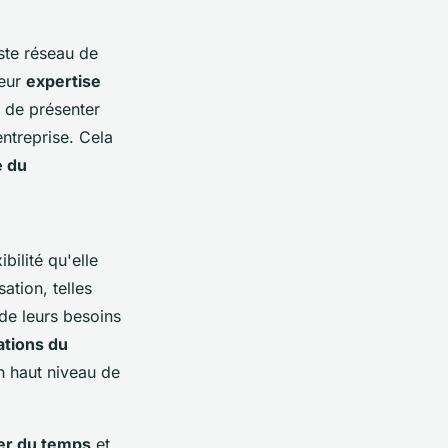
ste réseau de
leur
expertise
s de présenter
ntreprise. Cela
é du
bilité qu'elle
ation, telles
de leurs besoins
ations du
n haut niveau de
er du temps
et