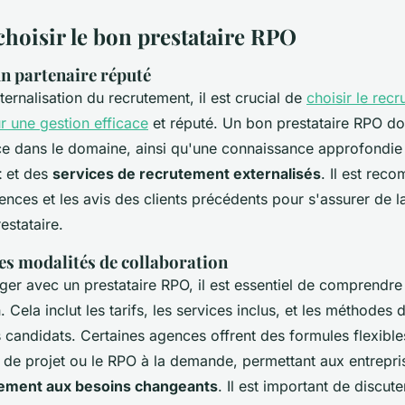
oisir le bon prestataire RPO
un partenaire réputé
xternalisation du recrutement, il est crucial de
choisir le rec
r une gestion efficace
et réputé. Un bon prestataire RPO doi
ce dans le domaine, ainsi qu'une connaissance approfondi
t
et des
services de recrutement externalisés
. Il est re
rences et les avis des clients précédents pour s'assurer de la 
restataire.
s modalités de collaboration
er avec un prestataire RPO, il est essentiel de comprendre
. Cela inclut les tarifs, les services inclus, et les méthodes 
s candidats. Certaines agences offrent des formules flexib
 de projet ou le RPO à la demande, permettant aux entrepri
ement aux besoins changeants
. Il est important de discut