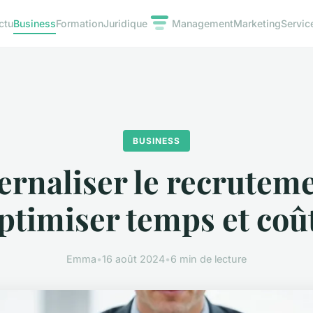
ctu
Business
Formation
Juridique
Management
Marketing
Servic
BUSINESS
ernaliser le recruteme
ptimiser temps et coû
Emma
•
16 août 2024
•
6 min de lecture