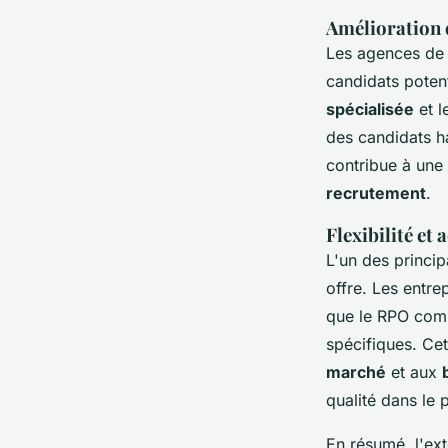
Amélioration 
Les agences de 
candidats potent
spécialisée
et l
des candidats ha
contribue à une
recrutement
.
Flexibilité et
L'un des princip
offre. Les entre
que le RPO comp
spécifiques. Ce
marché
et aux
qualité dans le
En résumé, l'ex