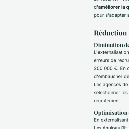
d'
améliorer la 
pour s'adapter a
Réduction 
Diminution de
L'externalisati
erreurs de recru
200 000 €. En co
d'embaucher des
Les agences de 
sélectionner les
recrutement.
Optimisation 
En externalisant
Les équipes RH p