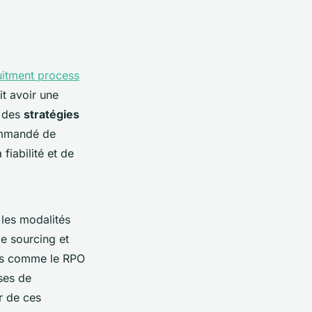
ruitment process
t avoir une
e des
stratégies
commandé de
fiabilité et de
 les modalités
de sourcing et
les comme le RPO
ses de
er de ces