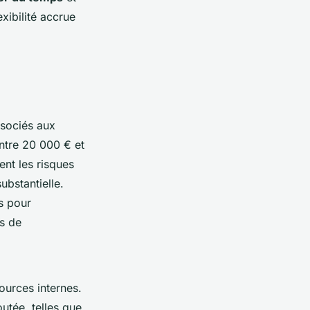
exibilité accrue
ssociés aux
entre 20 000 € et
ent les risques
bstantielle.
s pour
rs de
ources internes.
utée, telles que