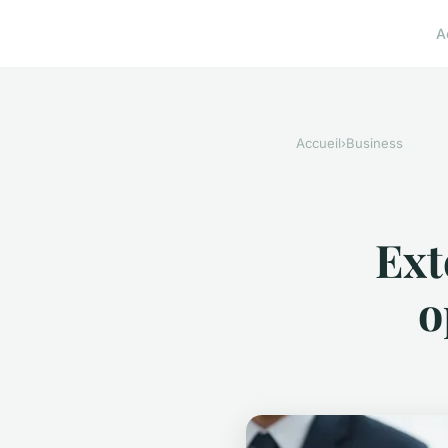
A
Accueil
›
Business
Ext
o