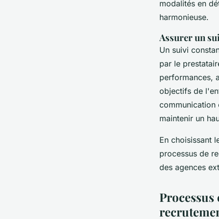
modalités en dét
harmonieuse.
Assurer un sui
Un suivi constan
par le prestatai
performances, aj
objectifs de l'e
communication ou
maintenir un hau
En choisissant l
processus de rec
des agences ext
Processus e
recrutemen