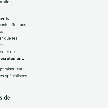
oration
ments
ments effectués
es
er que les
Une
permet de
 recrutement
.
ptimiser leur
es spécialisées
s de