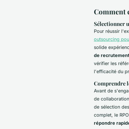
Comment ch
Sélectionner 
Pour réussir l'e
outsourcing pou
solide expérien
de recrutemen
vérifier les réfé
l'efficacité du p
Comprendre le
Avant de s'engag
de collaboration
de sélection de
complet, le RPO
répondre rapid