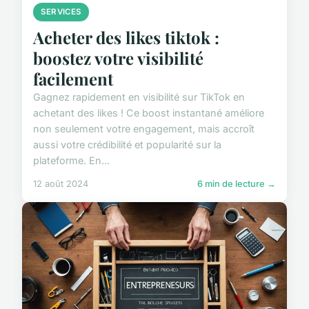
SERVICES
Acheter des likes tiktok :
boostez votre visibilité
facilement
Gagnez rapidement en visibilité sur TikTok en
achetant des likes ! Ce boost instantané améliore
non seulement votre engagement, mais accroît
aussi votre crédibilité et popularité sur la
plateforme. En...
12 août 2024
6 min de lecture →