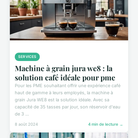
SERVICES
Machine à grain jura we8 : la
solution café idéale pour pme
Pour les PME souhaitant offrir une expérience café
haut de gamme à leurs employés, la machine à
grain Jura WE8 est la solution idéale. Avec sa
capacité de 35 tasses par jour, son réservoir d'eau
de 3 ...
8 août 2024
4 min de lecture →