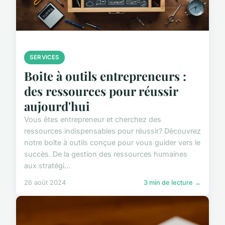
SERVICES
Boite à outils entrepreneurs :
des ressources pour réussir
aujourd'hui
Vous êtes entrepreneur et cherchez des
ressources indispensables pour réussir? Découvrez
notre boîte à outils conçue pour vous guider vers le
succès. De la gestion des ressources humaines
aux stratégi...
26 août 2024
3 min de lecture →