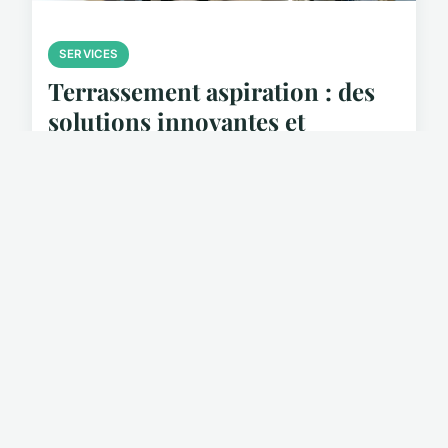
SERVICES
Terrassement aspiration : des
solutions innovantes et
efficaces
Pourquoi s'embarrasser des contraintes du
terrassement traditionnel quand l'innovation
transforme radicalement ce secteur ? Le marché
français du terrassement par aspiration a progressé
de 35% selon l...
19 novembre 2025
8 min de lecture →