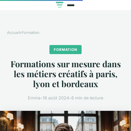
Accueil
›
Formation
FORMATION
Formations sur mesure dans
les métiers créatifs à paris,
lyon et bordeaux
Emma
•
16 août 2024
•
6 min de lecture