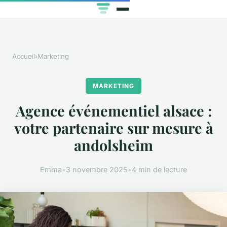
Accueil
›
Marketing
MARKETING
Agence événementiel alsace :
votre partenaire sur mesure à
andolsheim
Emma
•
3 novembre 2025
•
4 min de lecture